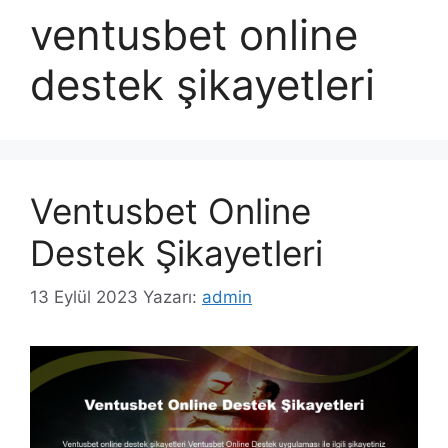
ventusbet online
destek şikayetleri
Ventusbet Online
Destek Şikayetleri
13 Eylül 2023
Yazarı:
admin