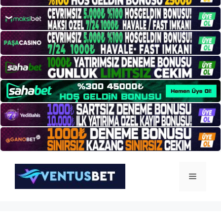
İçeriğe
atla
Menü