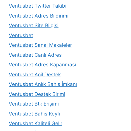
Ventusbet Twitter Takibi
Ventusbet Adres Bildirimi
Ventusbet Site Bilgisi
Ventusbet
Ventusbet Sanal Makaleler
Ventusbet Canlı Adres
Ventusbet Adres Kapanması
Ventusbet Acil Destek
Ventusbet Anlık Bahis İmkanı
Ventusbet Destek Birimi
Ventusbet Btk Erişimi
Ventusbet Bahis Keyfi
Ventusbet Kaliteli Gelir