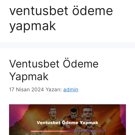
ventusbet ödeme
yapmak
Ventusbet Ödeme
Yapmak
17 Nisan 2024
Yazarı:
admin