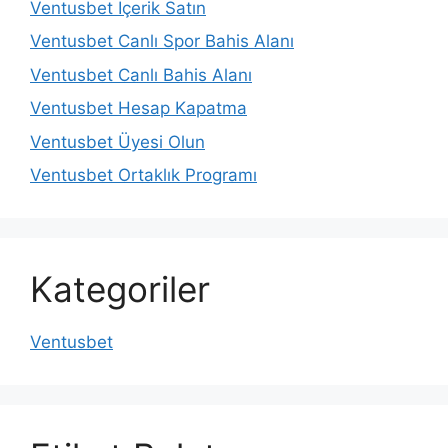
Ventusbet İçerik Satın
Ventusbet Canlı Spor Bahis Alanı
Ventusbet Canlı Bahis Alanı
Ventusbet Hesap Kapatma
Ventusbet Üyesi Olun
Ventusbet Ortaklık Programı
Kategoriler
Ventusbet