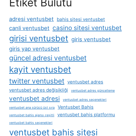
Etiket Bulutu
adresi ventusbet
bahis sitesi ventusbet
casino sitesi ventusbet
canli ventusbet
girisi ventusbet
giris ventusbet
giris yap ventusbet
güncel adresi ventusbet
kayit ventusbet
twitter ventusbet
ventusbet adres
ventusbet adres değişikliği
ventusbet adres güncelleme
ventusbet adresi
ventusbet adres seçenekleri
Ventusbet Bahis
ventusbet ana sürücü üst sıra
ventusbet bahis platformu
ventusbet bahis ajansı çeşitli
ventusbet bahis seçenekleri
ventusbet bahis sitesi