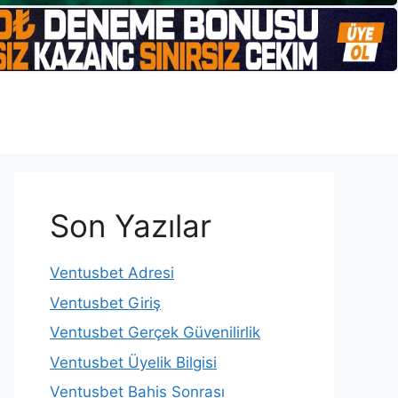
Son Yazılar
Ventusbet Adresi
Ventusbet Giriş
Ventusbet Gerçek Güvenilirlik
Ventusbet Üyelik Bilgisi
Ventusbet Bahis Sonrası