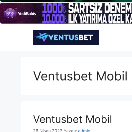
İçeriğe
atla
Ventusbet Mobil
Ventusbet Mobil
26 Nisan 2023
Yazarı:
admin