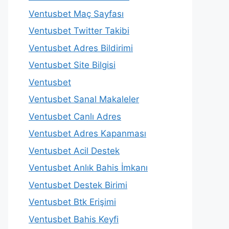
Ventusbet Maç Sayfası
Ventusbet Twitter Takibi
Ventusbet Adres Bildirimi
Ventusbet Site Bilgisi
Ventusbet
Ventusbet Sanal Makaleler
Ventusbet Canlı Adres
Ventusbet Adres Kapanması
Ventusbet Acil Destek
Ventusbet Anlık Bahis İmkanı
Ventusbet Destek Birimi
Ventusbet Btk Erişimi
Ventusbet Bahis Keyfi