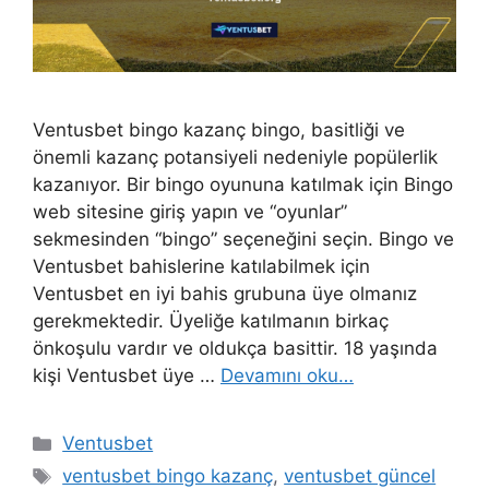
Ventusbet bingo kazanç bingo, basitliği ve
önemli kazanç potansiyeli nedeniyle popülerlik
kazanıyor. Bir bingo oyununa katılmak için Bingo
web sitesine giriş yapın ve “oyunlar”
sekmesinden “bingo” seçeneğini seçin. Bingo ve
Ventusbet bahislerine katılabilmek için
Ventusbet en iyi bahis grubuna üye olmanız
gerekmektedir. Üyeliğe katılmanın birkaç
önkoşulu vardır ve oldukça basittir. 18 yaşında
kişi Ventusbet üye …
Devamını oku…
Kategoriler
Ventusbet
Etiketler
ventusbet bingo kazanç
,
ventusbet güncel