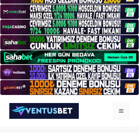
İçeriğe
atla
Menü