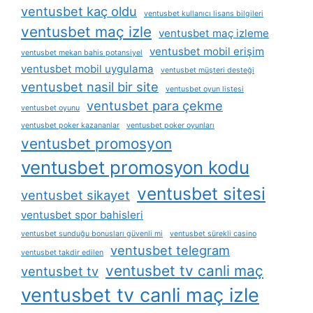
ventusbet kaç oldu
ventusbet kullanıcı lisans bilgileri
ventusbet maç izle
ventusbet maç izleme
ventusbet mobil erişim
ventusbet mekan bahis potansiyel
ventusbet mobil uygulama
ventusbet müşteri desteği
ventusbet nasil bir site
ventusbet oyun listesi
ventusbet para çekme
ventusbet oyunu
ventusbet poker kazananlar
ventusbet poker oyunları
ventusbet promosyon
ventusbet promosyon kodu
ventusbet sitesi
ventusbet sikayet
ventusbet spor bahisleri
ventusbet sunduğu bonusları güvenli mi
ventusbet sürekli casino
ventusbet telegram
ventusbet takdir edilen
ventusbet tv canli maç
ventusbet tv
ventusbet tv canli maç izle