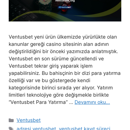
Ventusbet yeni ürün ülkemizde yürürlükte olan
kanunlar gereği casino sitesinin alan adının
değiştirildiğini bir önceki yazımızda anlatmıştık.
Ventusbet en son sürüme güncellendi ve
Ventusbet tekrar giriş yaparak işlem
yapabilirsiniz. Bu bahisçinin bir dizi para yatırma
özelliği var ve bu göstergede kendi
kategorisinde birinci sırada yer alıyor. Yatırım
limitleri teknolojiye göre değişmekle birlikte
“Ventusbet Para Yatırma” …
Devamını oku…
Kategoriler
Ventusbet
Etiketler
adresi ventusbet
,
ventusbet kayıt süreci