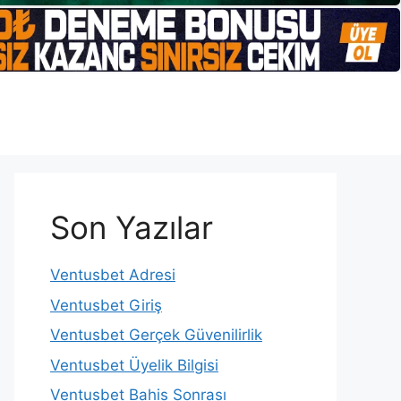
Son Yazılar
Ventusbet Adresi
Ventusbet Giriş
Ventusbet Gerçek Güvenilirlik
Ventusbet Üyelik Bilgisi
Ventusbet Bahis Sonrası