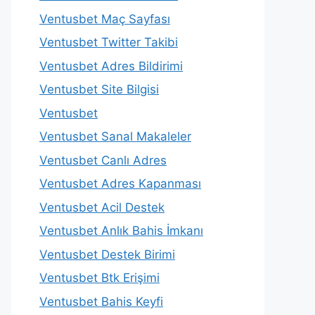
Ventusbet Maç Sayfası
Ventusbet Twitter Takibi
Ventusbet Adres Bildirimi
Ventusbet Site Bilgisi
Ventusbet
Ventusbet Sanal Makaleler
Ventusbet Canlı Adres
Ventusbet Adres Kapanması
Ventusbet Acil Destek
Ventusbet Anlık Bahis İmkanı
Ventusbet Destek Birimi
Ventusbet Btk Erişimi
Ventusbet Bahis Keyfi