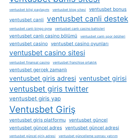
ventusbet bonus
ventusbet bilgi paylaşımı
ventusbet blog sitesi
ventusbet canli destek
ventusbet canli
ventusbet canlı bingo oyna
ventusbet canlı casino bahisleri
ventusbet canlı casino bölümü
ventusbet canlı spor ödülleri
ventusbet casino
ventusbet casino oyunları
ventusbet casino sitesi
ventusbet finansal casino
ventusbet franchise ortaklık
ventusbet gerçek zamanlı
ventusbet giris adresi
ventusbet girisi
ventusbet giris twitter
ventusbet giris yap
Ventusbet Giriş
ventusbet giriş platformu
ventusbet güncel
ventusbet güncel adres
ventusbet güncel adresi
ventusbet güncel giriş adresi
ventusbet güncelleme sonrası yatırım