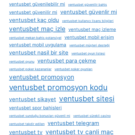
ventusbet güvenilebilir mi
ventusbet güvenilir bahis
ventusbet güvenlir mi
ventusbet güvenilir mi
ventusbet kaç oldu
ventusbet kullanıcı lisans bilgileri
ventusbet maç izle
ventusbet maç izleme
ventusbet mobil erişim
ventusbet mekan bahis potansiyel
ventusbet mobil uygulama
ventusbet müşteri desteği
ventusbet nasil bir site
ventusbet oyun listesi
ventusbet para çekme
ventusbet oyunu
ventusbet poker kazananlar
ventusbet poker oyunları
ventusbet promosyon
ventusbet promosyon kodu
ventusbet sitesi
ventusbet sikayet
ventusbet spor bahisleri
ventusbet sunduğu bonusları güvenli mi
ventusbet sürekli casino
ventusbet telegram
ventusbet takdir edilen
ventusbet tv canli maç
ventusbet tv