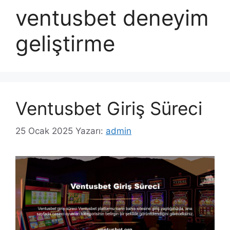
ventusbet deneyim
geliştirme
Ventusbet Giriş Süreci
25 Ocak 2025
Yazarı:
admin