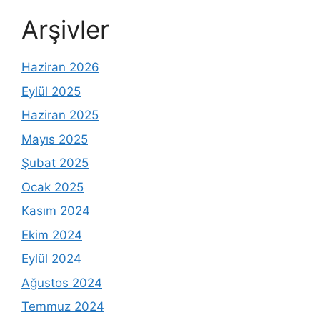
Arşivler
Haziran 2026
Eylül 2025
Haziran 2025
Mayıs 2025
Şubat 2025
Ocak 2025
Kasım 2024
Ekim 2024
Eylül 2024
Ağustos 2024
Temmuz 2024