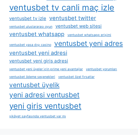
ventusbet tv canli maç izle
ventusbet twitter
ventusbet tv izle
ventusbet web sitesi
ventusbet uluslararası oyun
ventusbet whatsapp
ventusbet whatsapp erişimi
ventusbet yeni adres
ventusbet yasa dışı casino
ventusbet yeni adresi
ventusbet yeni giriş adresi
ventusbet yeni üyeler i̇çin prime yeni avantajlar
ventusbet yorumları
ventusbet ödeme seçenekleri
ventusbet özel fırsatlar
ventusbet üyelik
yeni adresi ventusbet
yeni giris ventusbet
şikâyet sayfasında ventusbet var mı