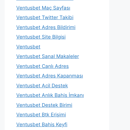
Ventusbet Maç Sayfası
Ventusbet Twitter Takibi
Ventusbet Adres Bildirimi
Ventusbet Site Bilgisi
Ventusbet
Ventusbet Sanal Makaleler
Ventusbet Canlı Adres
Ventusbet Adres Kapanması
Ventusbet Acil Destek
Ventusbet Anlık Bahis İmkanı
Ventusbet Destek Birimi
Ventusbet Btk Erişimi
Ventusbet Bahis Keyfi