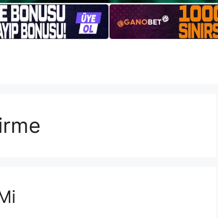
irme
Mi