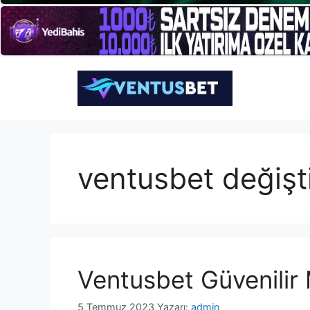
İçeriğe
atla
ventusbet değişt
Ventusbet Güvenilir 
5 Temmuz 2023
Yazarı:
admin