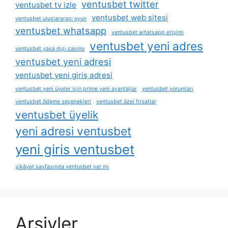
ventusbet twitter
ventusbet tv izle
ventusbet web sitesi
ventusbet uluslararası oyun
ventusbet whatsapp
ventusbet whatsapp erişimi
ventusbet yeni adres
ventusbet yasa dışı casino
ventusbet yeni adresi
ventusbet yeni giriş adresi
ventusbet yeni üyeler i̇çin prime yeni avantajlar
ventusbet yorumları
ventusbet ödeme seçenekleri
ventusbet özel fırsatlar
ventusbet üyelik
yeni adresi ventusbet
yeni giris ventusbet
şikâyet sayfasında ventusbet var mı
Arşivler