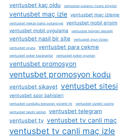
ventusbet kaç oldu
ventusbet kullanıcı lisans bilgileri
ventusbet maç izle
ventusbet maç izleme
ventusbet mobil erişim
ventusbet mekan bahis potansiyel
ventusbet mobil uygulama
ventusbet müşteri desteği
ventusbet nasil bir site
ventusbet oyun listesi
ventusbet para çekme
ventusbet oyunu
ventusbet poker kazananlar
ventusbet poker oyunları
ventusbet promosyon
ventusbet promosyon kodu
ventusbet sitesi
ventusbet sikayet
ventusbet spor bahisleri
ventusbet sunduğu bonusları güvenli mi
ventusbet sürekli casino
ventusbet telegram
ventusbet takdir edilen
ventusbet tv canli maç
ventusbet tv
ventusbet tv canli maç izle