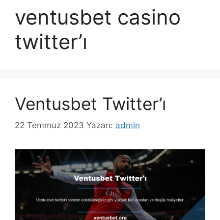
ventusbet casino
twitter’ı
Ventusbet Twitter’ı
22 Temmuz 2023
Yazarı:
admin