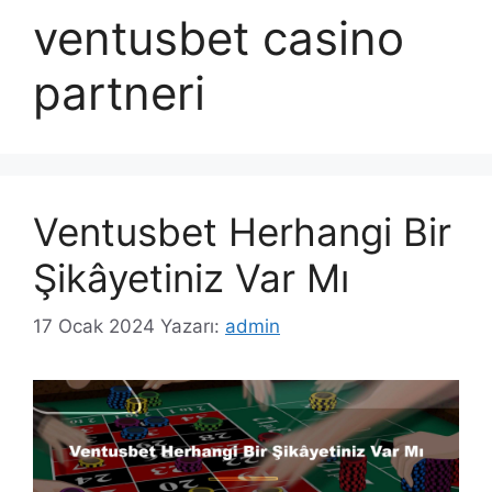
ventusbet casino
partneri
Ventusbet Herhangi Bir
Şikâyetiniz Var Mı
17 Ocak 2024
Yazarı:
admin