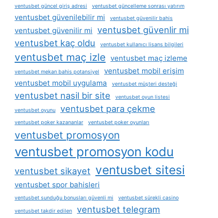
ventusbet güncel giriş adresi
ventusbet güncelleme sonrası yatırım
ventusbet güvenilebilir mi
ventusbet güvenilir bahis
ventusbet güvenlir mi
ventusbet güvenilir mi
ventusbet kaç oldu
ventusbet kullanıcı lisans bilgileri
ventusbet maç izle
ventusbet maç izleme
ventusbet mobil erişim
ventusbet mekan bahis potansiyel
ventusbet mobil uygulama
ventusbet müşteri desteği
ventusbet nasil bir site
ventusbet oyun listesi
ventusbet para çekme
ventusbet oyunu
ventusbet poker kazananlar
ventusbet poker oyunları
ventusbet promosyon
ventusbet promosyon kodu
ventusbet sitesi
ventusbet sikayet
ventusbet spor bahisleri
ventusbet sunduğu bonusları güvenli mi
ventusbet sürekli casino
ventusbet telegram
ventusbet takdir edilen