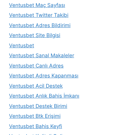
Ventusbet Maç Sayfası
Ventusbet Twitter Takibi
Ventusbet Adres Bildirimi
Ventusbet Site Bilgisi
Ventusbet
Ventusbet Sanal Makaleler
Ventusbet Canlı Adres
Ventusbet Adres Kapanması
Ventusbet Acil Destek
Ventusbet Anlık Bahis İmkanı
Ventusbet Destek Birimi
Ventusbet Btk Erişimi
Ventusbet Bahis Keyfi