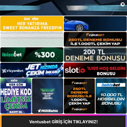
×
Ventusbet GİRİŞ İÇİN TIKLAYINIZ!