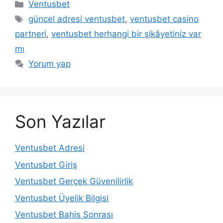
Kategoriler
Ventusbet
Etiketler
güncel adresi ventusbet
,
ventusbet casino
partneri
,
ventusbet herhangi bir şikâyetiniz var
mı
Yorum yap
Son Yazılar
Ventusbet Adresi
Ventusbet Giriş
Ventusbet Gerçek Güvenilirlik
Ventusbet Üyelik Bilgisi
Ventusbet Bahis Sonrası