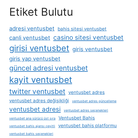
Etiket Bulutu
adresi ventusbet
bahis sitesi ventusbet
casino sitesi ventusbet
canli ventusbet
girisi ventusbet
giris ventusbet
giris yap ventusbet
güncel adresi ventusbet
kayit ventusbet
twitter ventusbet
ventusbet adres
ventusbet adres değişikliği
ventusbet adres güncelleme
ventusbet adresi
ventusbet adres seçenekleri
Ventusbet Bahis
ventusbet ana sürücü üst sıra
ventusbet bahis platformu
ventusbet bahis ajansı çeşitli
ventusbet bahis seçenekleri