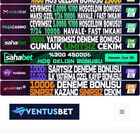
İçeriğe
atla
Menü