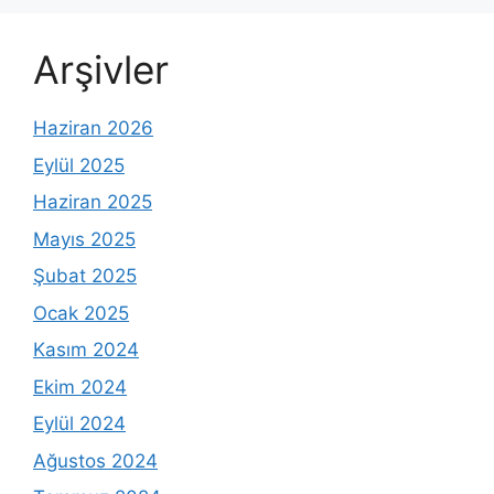
Arşivler
Haziran 2026
Eylül 2025
Haziran 2025
Mayıs 2025
Şubat 2025
Ocak 2025
Kasım 2024
Ekim 2024
Eylül 2024
Ağustos 2024