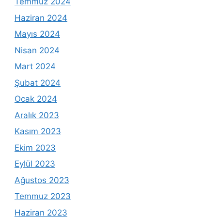
Temmuz 2024
Haziran 2024
Mayıs 2024
Nisan 2024
Mart 2024
Şubat 2024
Ocak 2024
Aralık 2023
Kasım 2023
Ekim 2023
Eylül 2023
Ağustos 2023
Temmuz 2023
Haziran 2023