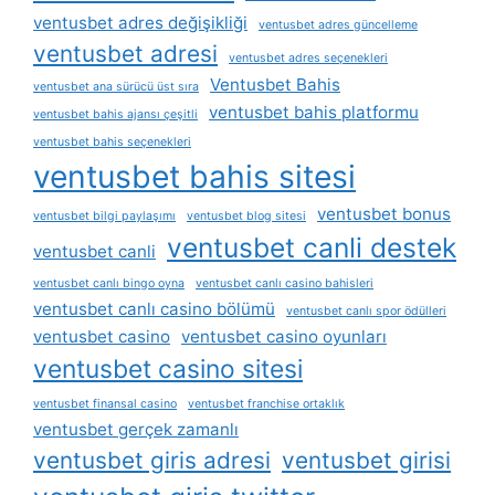
ventusbet adres değişikliği
ventusbet adres güncelleme
ventusbet adresi
ventusbet adres seçenekleri
Ventusbet Bahis
ventusbet ana sürücü üst sıra
ventusbet bahis platformu
ventusbet bahis ajansı çeşitli
ventusbet bahis seçenekleri
ventusbet bahis sitesi
ventusbet bonus
ventusbet bilgi paylaşımı
ventusbet blog sitesi
ventusbet canli destek
ventusbet canli
ventusbet canlı bingo oyna
ventusbet canlı casino bahisleri
ventusbet canlı casino bölümü
ventusbet canlı spor ödülleri
ventusbet casino
ventusbet casino oyunları
ventusbet casino sitesi
ventusbet finansal casino
ventusbet franchise ortaklık
ventusbet gerçek zamanlı
ventusbet giris adresi
ventusbet girisi