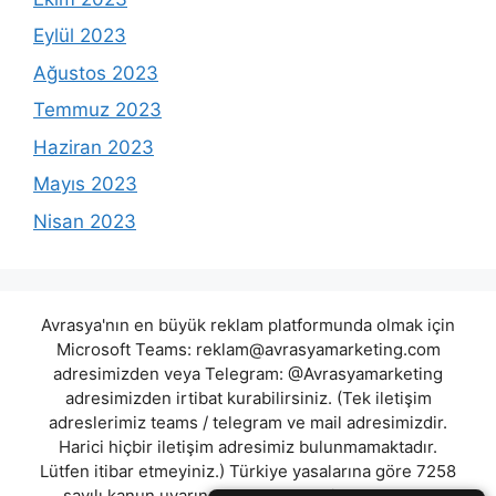
Eylül 2023
Ağustos 2023
Temmuz 2023
Haziran 2023
Mayıs 2023
Nisan 2023
Avrasya'nın en büyük reklam platformunda olmak için
Microsoft Teams:
reklam@avrasyamarketing.com
adresimizden veya Telegram: @Avrasyamarketing
adresimizden irtibat kurabilirsiniz. (Tek iletişim
adreslerimiz teams / telegram ve mail adresimizdir.
Harici hiçbir iletişim adresimiz bulunmamaktadır.
Lütfen itibar etmeyiniz.) Türkiye yasalarına göre 7258
sayılı kanun uyarınca yasa dışı bahis oynamanın