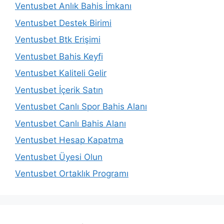
Ventusbet Anlık Bahis İmkanı
Ventusbet Destek Birimi
Ventusbet Btk Erişimi
Ventusbet Bahis Keyfi
Ventusbet Kaliteli Gelir
Ventusbet İçerik Satın
Ventusbet Canlı Spor Bahis Alanı
Ventusbet Canlı Bahis Alanı
Ventusbet Hesap Kapatma
Ventusbet Üyesi Olun
Ventusbet Ortaklık Programı