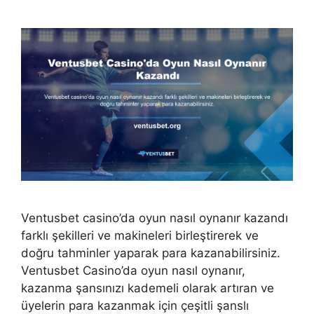
Ventusbet casino’da oyun nasıl oynanır kazandı
farklı şekilleri ve makineleri birleştirerek ve
doğru tahminler yaparak para kazanabilirsiniz.
Ventusbet Casino’da oyun nasıl oynanır,
kazanma şansınızı kademeli olarak artıran ve
üyelerin para kazanmak için çeşitli şanslı