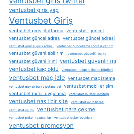
ventusbet giris twitter
ventusbet giris yap
Ventusbet Giriş
ventusbet giriş platformu
ventusbet güncel
ventusbet güncel adres
ventusbet güncel adresi
ventusbet güncel giriş adresi
ventusbet güncelleme sonrası yatırım
ventusbet güvenilebilir mi
ventusbet güvenilir bahis
ventusbet güvenlir mi
ventusbet güvenilir mi
ventusbet kaç oldu
ventusbet kullanıcı lisans bilgileri
ventusbet maç izle
ventusbet maç izleme
ventusbet mobil erişim
ventusbet mekan bahis potansiyel
ventusbet mobil uygulama
ventusbet müşteri desteği
ventusbet nasil bir site
ventusbet oyun listesi
ventusbet para çekme
ventusbet oyunu
ventusbet poker kazananlar
ventusbet poker oyunları
ventusbet promosyon