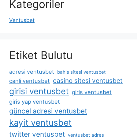
Kategoriler
Ventusbet
Etiket Bulutu
adresi ventusbet
bahis sitesi ventusbet
casino sitesi ventusbet
canli ventusbet
girisi ventusbet
giris ventusbet
giris yap ventusbet
güncel adresi ventusbet
kayit ventusbet
twitter ventusbet
ventusbet adres