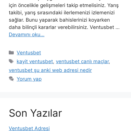
için öncelikle gelişmeleri takip etmelisiniz. Yarış
takibi, yarış sırasındaki ilerlemenizi izlemenizi
sağlar. Bunu yaparak bahislerinizi koyarken
daha bilinçli kararlar verebilirsiniz. Ventusbet …
Devamını oku…
Kategoriler
Ventusbet
Etiketler
kayit ventusbet
,
ventusbet canlı maçlar
,
ventusbet şu anki web adresi nedir
Yorum yap
Son Yazılar
Ventusbet Adresi