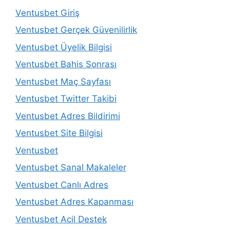
Ventusbet Giriş
Ventusbet Gerçek Güvenilirlik
Ventusbet Üyelik Bilgisi
Ventusbet Bahis Sonrası
Ventusbet Maç Sayfası
Ventusbet Twitter Takibi
Ventusbet Adres Bildirimi
Ventusbet Site Bilgisi
Ventusbet
Ventusbet Sanal Makaleler
Ventusbet Canlı Adres
Ventusbet Adres Kapanması
Ventusbet Acil Destek