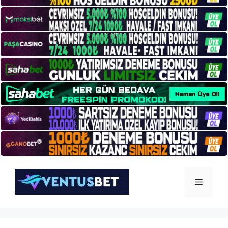
İçeriğe
atla
Menü