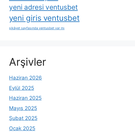
yeni adresi ventusbet
yeni giris ventusbet
şikâyet sayfasında ventusbet var mı
Arşivler
Haziran 2026
Eylül 2025
Haziran 2025
Mayıs 2025
Şubat 2025
Ocak 2025