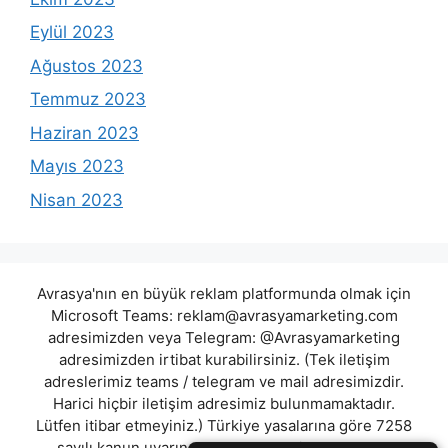
Eylül 2023
Ağustos 2023
Temmuz 2023
Haziran 2023
Mayıs 2023
Nisan 2023
Avrasya'nın en büyük reklam platformunda olmak için
Microsoft Teams:
reklam@avrasyamarketing.com
adresimizden veya Telegram: @Avrasyamarketing
adresimizden irtibat kurabilirsiniz. (Tek iletişim
adreslerimiz teams / telegram ve mail adresimizdir.
Harici hiçbir iletişim adresimiz bulunmamaktadır.
Lütfen itibar etmeyiniz.) Türkiye yasalarına göre 7258
sayılı kanun uyarınca yasa dışı bahis oynamanın