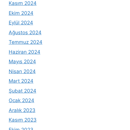
Kasım 2024
Ekim 2024
Eylül 2024
Ağustos 2024
Temmuz 2024
Haziran 2024
Mayıs 2024
Nisan 2024
Mart 2024
Şubat 2024
Ocak 2024
Aralık 2023
Kasım 2023
Ekim 2023