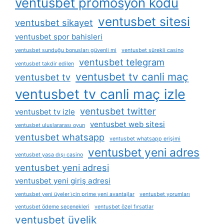
ventusbet promosyon kodu
ventusbet sitesi
ventusbet sikayet
ventusbet spor bahisleri
ventusbet sunduğu bonusları güvenli mi
ventusbet sürekli casino
ventusbet telegram
ventusbet takdir edilen
ventusbet tv canli maç
ventusbet tv
ventusbet tv canli maç izle
ventusbet twitter
ventusbet tv izle
ventusbet web sitesi
ventusbet uluslararası oyun
ventusbet whatsapp
ventusbet whatsapp erişimi
ventusbet yeni adres
ventusbet yasa dışı casino
ventusbet yeni adresi
ventusbet yeni giriş adresi
ventusbet yeni üyeler i̇çin prime yeni avantajlar
ventusbet yorumları
ventusbet ödeme seçenekleri
ventusbet özel fırsatlar
ventusbet üyelik