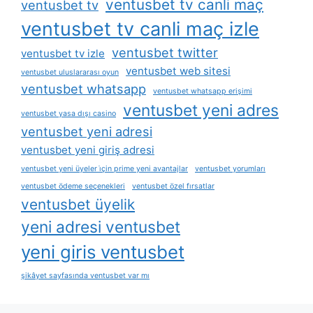
ventusbet tv canli maç
ventusbet tv
ventusbet tv canli maç izle
ventusbet twitter
ventusbet tv izle
ventusbet web sitesi
ventusbet uluslararası oyun
ventusbet whatsapp
ventusbet whatsapp erişimi
ventusbet yeni adres
ventusbet yasa dışı casino
ventusbet yeni adresi
ventusbet yeni giriş adresi
ventusbet yeni üyeler i̇çin prime yeni avantajlar
ventusbet yorumları
ventusbet ödeme seçenekleri
ventusbet özel fırsatlar
ventusbet üyelik
yeni adresi ventusbet
yeni giris ventusbet
şikâyet sayfasında ventusbet var mı