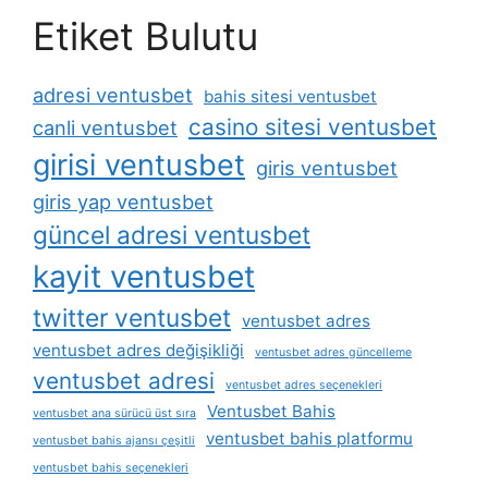
Etiket Bulutu
adresi ventusbet
bahis sitesi ventusbet
casino sitesi ventusbet
canli ventusbet
girisi ventusbet
giris ventusbet
giris yap ventusbet
güncel adresi ventusbet
kayit ventusbet
twitter ventusbet
ventusbet adres
ventusbet adres değişikliği
ventusbet adres güncelleme
ventusbet adresi
ventusbet adres seçenekleri
Ventusbet Bahis
ventusbet ana sürücü üst sıra
ventusbet bahis platformu
ventusbet bahis ajansı çeşitli
ventusbet bahis seçenekleri