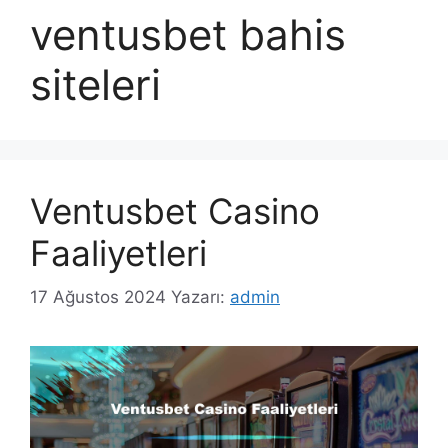
ventusbet bahis
siteleri
Ventusbet Casino
Faaliyetleri
17 Ağustos 2024
Yazarı:
admin