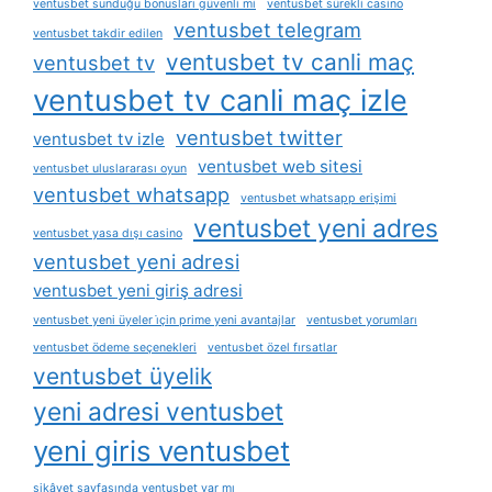
ventusbet sunduğu bonusları güvenli mi
ventusbet sürekli casino
ventusbet telegram
ventusbet takdir edilen
ventusbet tv canli maç
ventusbet tv
ventusbet tv canli maç izle
ventusbet twitter
ventusbet tv izle
ventusbet web sitesi
ventusbet uluslararası oyun
ventusbet whatsapp
ventusbet whatsapp erişimi
ventusbet yeni adres
ventusbet yasa dışı casino
ventusbet yeni adresi
ventusbet yeni giriş adresi
ventusbet yeni üyeler i̇çin prime yeni avantajlar
ventusbet yorumları
ventusbet ödeme seçenekleri
ventusbet özel fırsatlar
ventusbet üyelik
yeni adresi ventusbet
yeni giris ventusbet
şikâyet sayfasında ventusbet var mı