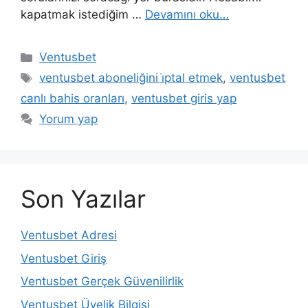
kapatmak istediğim …
Devamını oku…
Kategoriler
Ventusbet
Etiketler
ventusbet aboneliğini i̇ptal etmek
,
ventusbet
canlı bahis oranları
,
ventusbet giris yap
Yorum yap
Son Yazılar
Ventusbet Adresi
Ventusbet Giriş
Ventusbet Gerçek Güvenilirlik
Ventusbet Üyelik Bilgisi