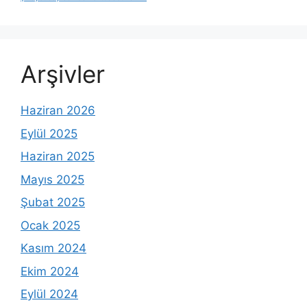
Arşivler
Haziran 2026
Eylül 2025
Haziran 2025
Mayıs 2025
Şubat 2025
Ocak 2025
Kasım 2024
Ekim 2024
Eylül 2024