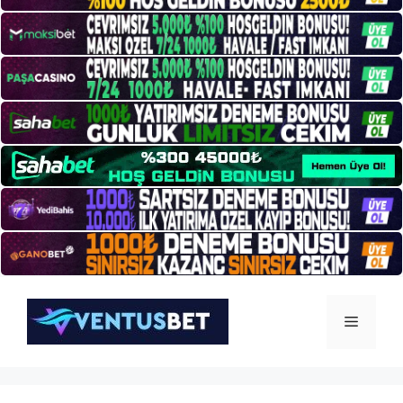
İçeriğe
atla
Menü