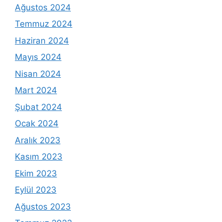
Ağustos 2024
Temmuz 2024
Haziran 2024
Mayıs 2024
Nisan 2024
Mart 2024
Şubat 2024
Ocak 2024
Aralık 2023
Kasım 2023
Ekim 2023
Eylül 2023
Ağustos 2023