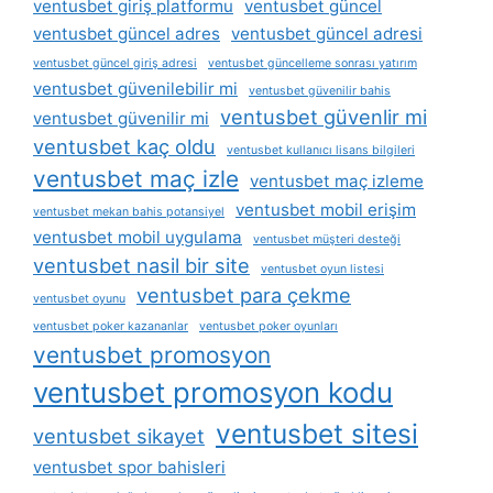
ventusbet giriş platformu
ventusbet güncel
ventusbet güncel adres
ventusbet güncel adresi
ventusbet güncel giriş adresi
ventusbet güncelleme sonrası yatırım
ventusbet güvenilebilir mi
ventusbet güvenilir bahis
ventusbet güvenlir mi
ventusbet güvenilir mi
ventusbet kaç oldu
ventusbet kullanıcı lisans bilgileri
ventusbet maç izle
ventusbet maç izleme
ventusbet mobil erişim
ventusbet mekan bahis potansiyel
ventusbet mobil uygulama
ventusbet müşteri desteği
ventusbet nasil bir site
ventusbet oyun listesi
ventusbet para çekme
ventusbet oyunu
ventusbet poker kazananlar
ventusbet poker oyunları
ventusbet promosyon
ventusbet promosyon kodu
ventusbet sitesi
ventusbet sikayet
ventusbet spor bahisleri