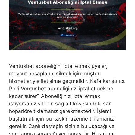
Ventusbet aboneliğini iptal etmek üyeler,
mevcut hesaplarını silmek için müşteri
hizmetleriyle iletişime geçmelidir. Kafa karıştırıcı.
Peki Ventusbet aboneliğinizi iptal etmek ne
kadar sürer? Aboneliğinizi iptal etmek
istiyorsanız sitenin sağ alt köşesindeki sarı
hoparlöre tıklamanız gerekmektedir. İşlemi
başlatmak için bu kaskın üzerine tıklamanız
gerekir. Canlı desteğin sizinle buluşacağı ve
sorularınızı soracağı yer burasıdır. Hesabımı