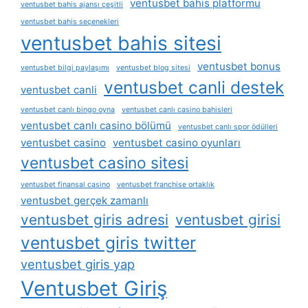
ventusbet bahis platformu
ventusbet bahis ajansı çeşitli
ventusbet bahis seçenekleri
ventusbet bahis sitesi
ventusbet bonus
ventusbet bilgi paylaşımı
ventusbet blog sitesi
ventusbet canli destek
ventusbet canli
ventusbet canlı bingo oyna
ventusbet canlı casino bahisleri
ventusbet canlı casino bölümü
ventusbet canlı spor ödülleri
ventusbet casino
ventusbet casino oyunları
ventusbet casino sitesi
ventusbet finansal casino
ventusbet franchise ortaklık
ventusbet gerçek zamanlı
ventusbet giris adresi
ventusbet girisi
ventusbet giris twitter
ventusbet giris yap
Ventusbet Giriş