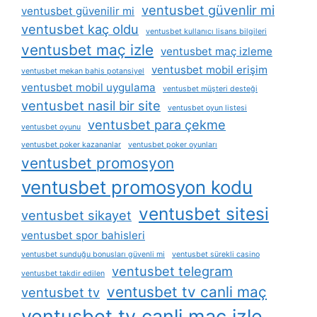
ventusbet güvenlir mi
ventusbet güvenilir mi
ventusbet kaç oldu
ventusbet kullanıcı lisans bilgileri
ventusbet maç izle
ventusbet maç izleme
ventusbet mobil erişim
ventusbet mekan bahis potansiyel
ventusbet mobil uygulama
ventusbet müşteri desteği
ventusbet nasil bir site
ventusbet oyun listesi
ventusbet para çekme
ventusbet oyunu
ventusbet poker kazananlar
ventusbet poker oyunları
ventusbet promosyon
ventusbet promosyon kodu
ventusbet sitesi
ventusbet sikayet
ventusbet spor bahisleri
ventusbet sunduğu bonusları güvenli mi
ventusbet sürekli casino
ventusbet telegram
ventusbet takdir edilen
ventusbet tv canli maç
ventusbet tv
ventusbet tv canli maç izle