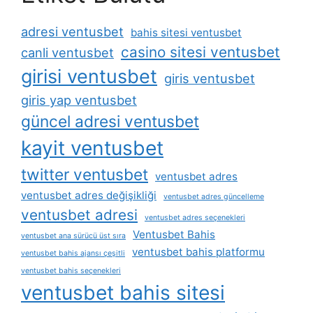
adresi ventusbet
bahis sitesi ventusbet
casino sitesi ventusbet
canli ventusbet
girisi ventusbet
giris ventusbet
giris yap ventusbet
güncel adresi ventusbet
kayit ventusbet
twitter ventusbet
ventusbet adres
ventusbet adres değişikliği
ventusbet adres güncelleme
ventusbet adresi
ventusbet adres seçenekleri
Ventusbet Bahis
ventusbet ana sürücü üst sıra
ventusbet bahis platformu
ventusbet bahis ajansı çeşitli
ventusbet bahis seçenekleri
ventusbet bahis sitesi