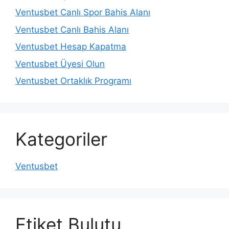
Ventusbet Canlı Spor Bahis Alanı
Ventusbet Canlı Bahis Alanı
Ventusbet Hesap Kapatma
Ventusbet Üyesi Olun
Ventusbet Ortaklık Programı
Kategoriler
Ventusbet
Etiket Bulutu