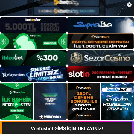
×
Ventusbet GİRİŞ İÇİN TIKLAYINIZ!