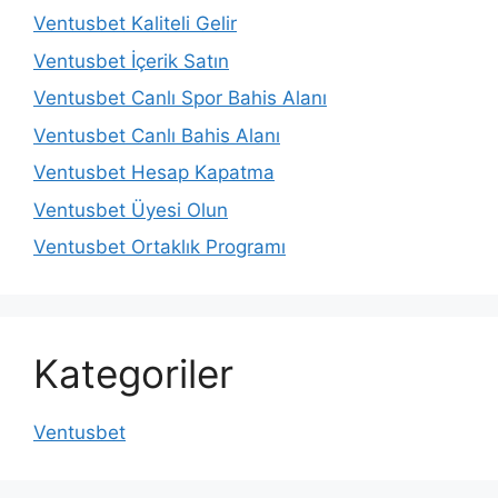
Ventusbet Kaliteli Gelir
Ventusbet İçerik Satın
Ventusbet Canlı Spor Bahis Alanı
Ventusbet Canlı Bahis Alanı
Ventusbet Hesap Kapatma
Ventusbet Üyesi Olun
Ventusbet Ortaklık Programı
Kategoriler
Ventusbet