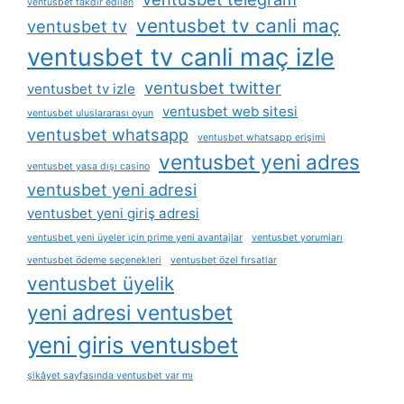
ventusbet takdir edilen
ventusbet tv canli maç
ventusbet tv
ventusbet tv canli maç izle
ventusbet twitter
ventusbet tv izle
ventusbet web sitesi
ventusbet uluslararası oyun
ventusbet whatsapp
ventusbet whatsapp erişimi
ventusbet yeni adres
ventusbet yasa dışı casino
ventusbet yeni adresi
ventusbet yeni giriş adresi
ventusbet yeni üyeler i̇çin prime yeni avantajlar
ventusbet yorumları
ventusbet ödeme seçenekleri
ventusbet özel fırsatlar
ventusbet üyelik
yeni adresi ventusbet
yeni giris ventusbet
şikâyet sayfasında ventusbet var mı